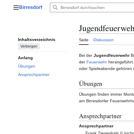
Zum
Birresdorf
Inhalt
Hauptmenü
springen
Jugendfeuerweh
Inhaltsverzeichnis
Seite
Diskussion
Verbergen
Bei der
Jugendfeuerwehr
Bi
Anfang
der
Feuerwehr
herangeführt.
Übungen
oder Spieleabende gehören d
Ansprechpartner
Übungen
Übungen finden immer Montag
am Birresdorfer Feuerwehrh
Ansprechpartner
Ansprechpartner
Frank Ziegenhals (Löschg