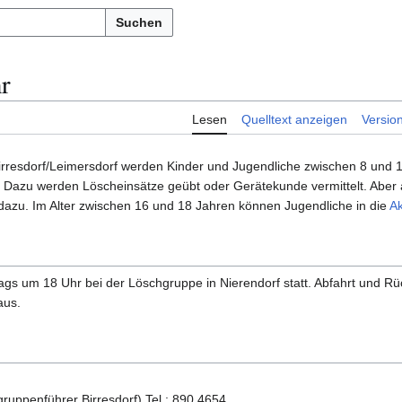
Suchen
r
Lesen
Quelltext anzeigen
Versio
rresdorf/Leimersdorf werden Kinder und Jugendliche zwischen 8 und 1
 Dazu werden Löscheinsätze geübt oder Gerätekunde vermittelt. Abe
azu. Im Alter zwischen 16 und 18 Jahren können Jugendliche in die
Ak
s um 18 Uhr bei der Löschgruppe in Nierendorf statt. Abfahrt und R
aus.
ruppenführer Birresdorf) Tel.: 890 4654