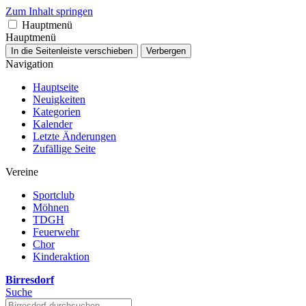
Zum Inhalt springen
Hauptmenü
Hauptmenü
In die Seitenleiste verschieben
Verbergen
Navigation
Hauptseite
Neuigkeiten
Kategorien
Kalender
Letzte Änderungen
Zufällige Seite
Vereine
Sportclub
Möhnen
TDGH
Feuerwehr
Chor
Kinderaktion
Birresdorf
Suche