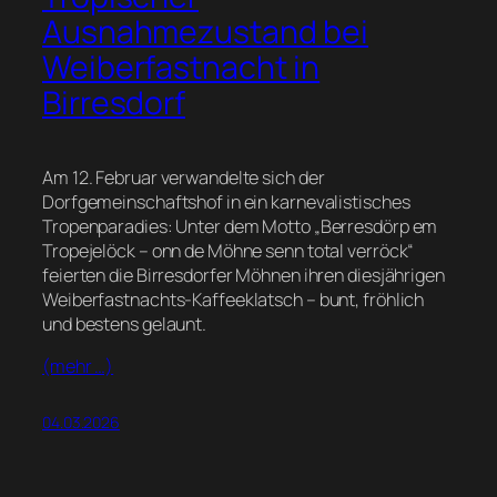
Ausnahmezustand bei
Weiberfastnacht in
Birresdorf
Am 12. Februar verwandelte sich der
Dorfgemeinschaftshof in ein karnevalistisches
Tropenparadies: Unter dem Motto „Berresdörp em
Tropejelöck – onn de Möhne senn total verröck“
feierten die Birresdorfer Möhnen ihren diesjährigen
Weiberfastnachts-Kaffeeklatsch – bunt, fröhlich
und bestens gelaunt.
(mehr …)
04.03.2026