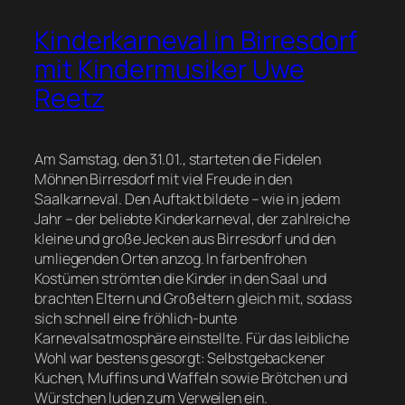
Kinderkarneval in Birresdorf
mit Kindermusiker Uwe
Reetz
Am Samstag, den 31.01., starteten die Fidelen
Möhnen Birresdorf mit viel Freude in den
Saalkarneval. Den Auftakt bildete – wie in jedem
Jahr – der beliebte Kinderkarneval, der zahlreiche
kleine und große Jecken aus Birresdorf und den
umliegenden Orten anzog. In farbenfrohen
Kostümen strömten die Kinder in den Saal und
brachten Eltern und Großeltern gleich mit, sodass
sich schnell eine fröhlich-bunte
Karnevalsatmosphäre einstellte. Für das leibliche
Wohl war bestens gesorgt: Selbstgebackener
Kuchen, Muffins und Waffeln sowie Brötchen und
Würstchen luden zum Verweilen ein.