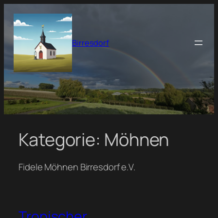
Zum
Inhalt
springen
Birresdorf
Kategorie:
Möhnen
Fidele Möhnen Birresdorf e.V.
Tropischer