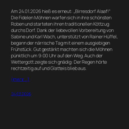
Am 24.01.2026 hieß es erneut: „Birresdorf Alaaf!“
Die Fidelen Möhnen warfen sich in ihre schönsten
Roben und starteten ihren traditionellen Köttzug
durchs Dorf. Dank der liebevollen Vorbereitung von
Sabine und Karl Wach, unterstützt von Rainer Hüffel,
begann der närrische Tag mit einem ausgiebigen
Frühstück. Gut gestärkt machten sich die Möhnen
pünktlich um 9:00 Uhr auf den Weg. Auch der
Wettergott zeigte sich gnädig: Der Regen hörte
rechtzeitig auf und Glatteis blieb aus.
(mehr …)
04.03.2026