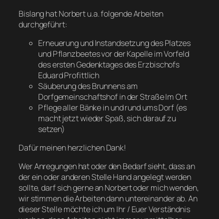
Bislang hat Norbert u.a. folgende Arbeiten
durchgeführt:
Erneuerung und Instandsetzung des Platzes
und Pflanzbeetes vor der Kapelle im Vorfeld
des ersten Gedenktages des Erzbischofs
Eduard Profittlich
Säuberung des Brunnens am
Dorfgemeinschaftshof in der Straße Im Ort
Pflege aller Bänke in und rund ums Dorf (es
macht jetzt wieder Spaß, sich darauf zu
setzen)
Dafür meinen herzlichen Dank!
Wer Anregungen hat oder den Bedarf sieht, dass an
der ein oder anderen Stelle Hand angelegt werden
sollte, darf sich gerne an Norbert oder mich wenden,
wir stimmen die Arbeiten dann untereinander ab. An
dieser Stelle möchte ich um Ihr / Euer Verständnis