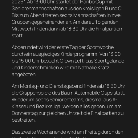
2026“. Ab 13:00 Uhr startet der Haribo Cup mit
Seniorenmannschaften aus den Kreisligen B und C.
Bis zum Abend treten sechs Mannschaften in zwei
Gruppen gegeneinander an. Am darauffolgenden
Mittwoch finden dann ab 18:30 Uhr die Finalpartien
statt.
Abgerundet wird der erste Tag der Sportwoche
durch ein ausgiebiges Kinderprogramm. Von 13:00
bis 15:00 Uhr besucht Clown Lefti das Sportgelände
und Kinderschminken wird mit Nathalie Kratz
angeboten.
Am Montag- und Dienstagabend finden ab 18:30 Uhr
die Gruppenspiele des Baum Automobile Cups statt.
Wiederum sechs Seniorenteams, diesmal aus A-
Klasse und Bezirksliga, werden alles geben, um am
Donnerstag zur gleichen Uhrzeit die Finalpartien zu
bestreiten.
Das zweite Wochenende wird am Freitag durch den